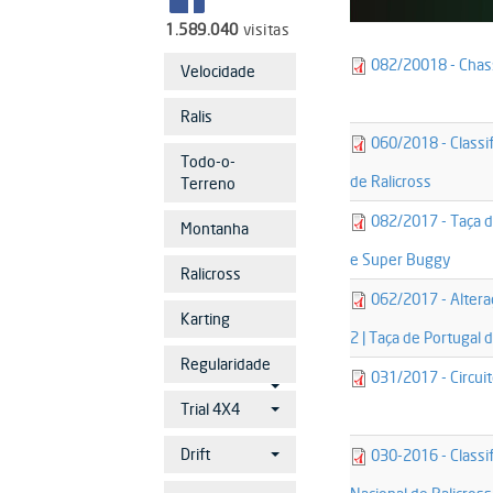
1.589.040
visitas
28716-
082/20018 - Chass
Velocidade
comunicado_0
Ralis
28118-
060/2018 - Classi
comunicado_0
Todo-o-
de Ralicross
Terreno
24332-
082/2017 - Taça d
Montanha
comunicado_0
e Super Buggy
Ralicross
23821-
062/2017 - Altera
comunicado_0
Karting
2 | Taça de Portugal 
Regularidade
22822-
031/2017 - Circui
comunicado_0
Trial 4X4
19827-
Drift
030-2016 - Classi
comunicado_0