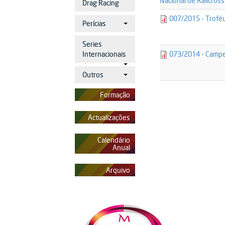
Nacional de Ralicros
Drag Racing
8125-
007/2015 - Troféu
Perícias
comunicado_0
Series
7517-
Internacionais
073/2014 - Campe
comunicado_0
Outros
Formação
Actualizações
Calendário
Anual
Arquivo