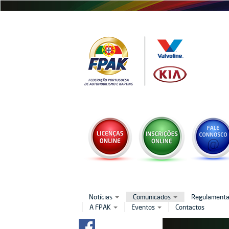
Passar
para
o
conteúdo
principal
Notícias
Comunicados
Regulament
A FPAK
Eventos
Contactos