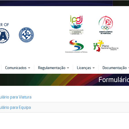
Comunicados
Regulamentação
Licenças
Documentação
Formulári
-
lário para Viatura
ario_equipamentos_seguranca_viatura_como_f
-
lário para Equipa
ario_equipamentos_seguranca_equipa_como_fo