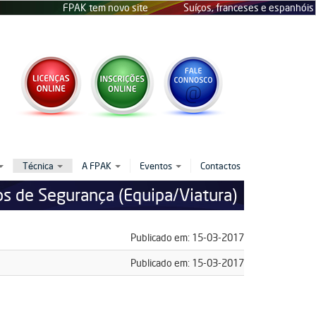
FPAK tem novo site
Suíços, franceses e espanhóis no D
Técnica
A FPAK
Eventos
Contactos
os de Segurança (Equipa/Viatura)
Publicado em: 15-03-2017
ormulario.docx
Publicado em: 15-03-2017
rmulario.docx