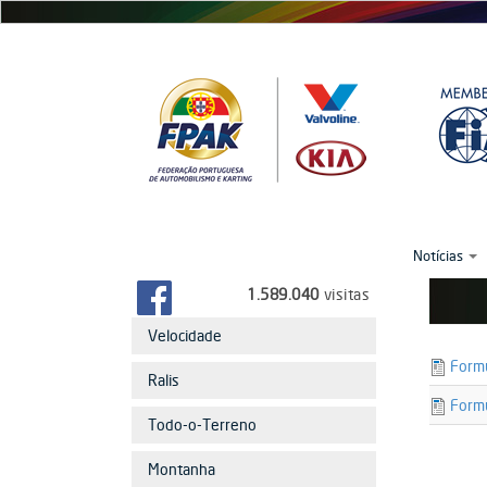
Passar
para
o
conteúdo
principal
Notícias
1.589.040
visitas
Velocidade
22048
Formu
Ralis
formul
22049
Formu
formul
Todo-o-Terreno
Montanha