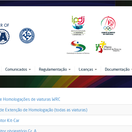
Comunicados
Regulamentação
Licenças
Documentação
-
e Homologações de viaturas WRC
mologacao_wrc_12.07.2012.pdf
-
 de Extenção de Homologação (todas as viaturas)
extensoes_homologacao_todas_viaturas_29.05
-
itor Kit-Car
or_kit-
-
itor obrigatório Gr. A