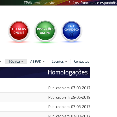
FPAK tem novo site
Suíços, franceses e espanhóis no D
Técnica
A FPAK
Eventos
Contactos
Homologações
Publicado em: 07-03-2017
Publicado em: 29-05-2019
.2019.pdf
Publicado em: 07-03-2017
Publicado em: 07-03-2017