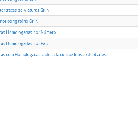
07_19.11.2010.pdf
tor_obrigatorio_gr_a_22.11.2010.pdf
-
terísticas de Viaturas Gr. N
eristicas_groupen_atuais_22.11.2010.pdf
-
itor obrigatório Gr. N
tor_obrigatorio_gr_n_22.11.2010.pdf
-
uras Homologadas por Número
as_homologadas_por_numero29.05.2019.pdf
-
ras Homologadas por País
as_homologadas_por_pais29.05.2019.pdf
-
ras com Homologação caducada com extensão de 8 anos
as_homologacao_caducada_8anos_29.05.2019.