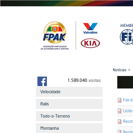
Passar
para
o
conteúdo
principal
Notícias
1.589.040
visitas
Velocidade
21903
Fim d
Ralis
fim_ho
22918
Lista
lista_
Todo-o-Terreno
21905
Restr
restrit
Montanha
21906
Restr