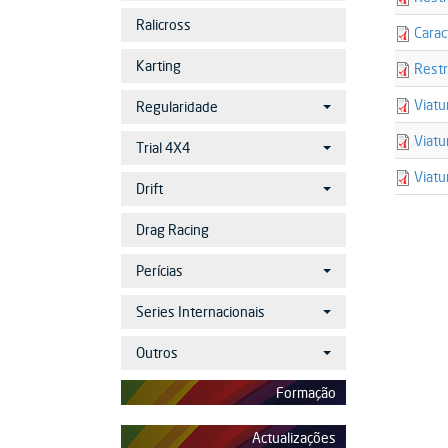
car_20
restri
21911
Ralicross
Carac
caract
21907
Karting
Restr
restri
22919
Viat
Regularidade
viatur
22920
Viatu
Trial 4X4
viatur
21908
Viatu
Drift
viatur
Drag Racing
Perícias
Series Internacionais
Outros
Formação
Actualizações