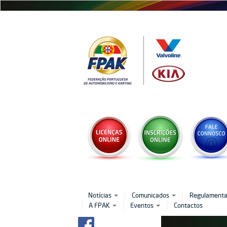
Passar
para
o
conteúdo
principal
Notícias
Comunicados
Regulament
A FPAK
Eventos
Contactos