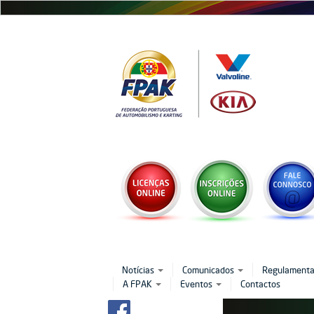
Passar
para
o
conteúdo
principal
Notícias
Comunicados
Regulament
A FPAK
Eventos
Contactos