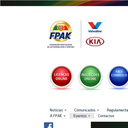
Passar
para
o
conteúdo
principal
Notícias
Comunicados
Regulament
A FPAK
Eventos
Contactos