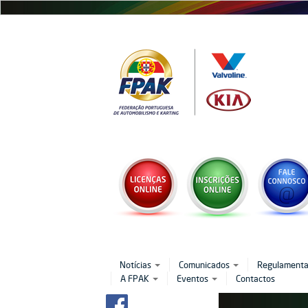
Passar
para
o
conteúdo
principal
Notícias
Comunicados
Regulament
A FPAK
Eventos
Contactos