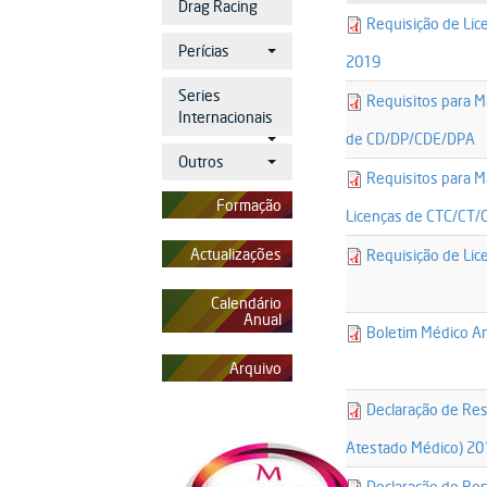
Drag Racing
25082-
Requisição de Lice
licenca_despor
Perícias
2019
14834-
Series
Requisitos para 
requisitos_pa
Internacionais
de CD/DP/CDE/DPA
Outros
14835-
Requisitos para 
requisitos_pa
Formação
Licenças de CTC/CT/
28385-
Actualizações
Requisição de Lic
licenca_despor
Calendário
Anual
25032-
Boletim Médico A
boletim_medic
Arquivo
25084-
Declaração de Res
declaracao_te
Atestado Médico) 20
25085-
Declaração de Re