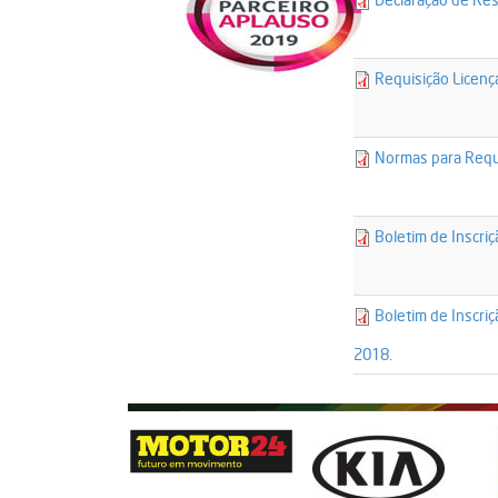
termos_de_res
25086-
Requisição Licenç
ocs_pedido_20
20935-
Normas para Requi
normas_para_a
25087-
Boletim de Inscr
boletim_de_in
25108-
Boletim de Inscri
boletim_de_in
2018.