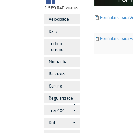
1.589.040
visitas
22052-
Formulário para V
Velocidade
formulario_eq
Ralis
22053-
Formulário para E
formulario_eq
Todo-o-
Terreno
Montanha
Ralicross
Karting
Regularidade
Trial 4X4
Drift