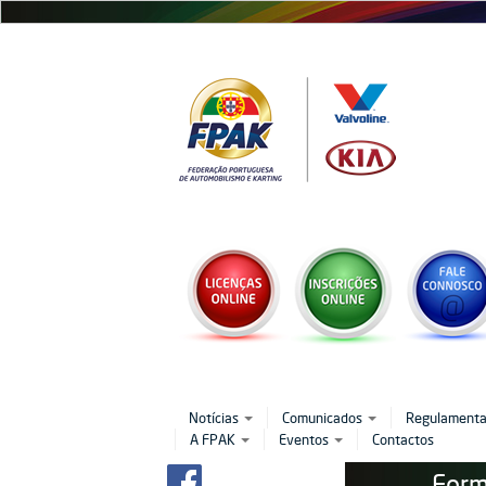
Passar
para
o
conteúdo
principal
Notícias
Comunicados
Regulament
A FPAK
Eventos
Contactos
Form