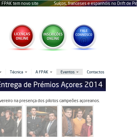
m novo site
Suíços, franceses e espanhóis no Drift de Pinhel
Técnica
A FPAK
Eventos
Contactos
Entrega de Prémios Açores 2014
vereiro na presença dos pilotos campeões açoreanos.