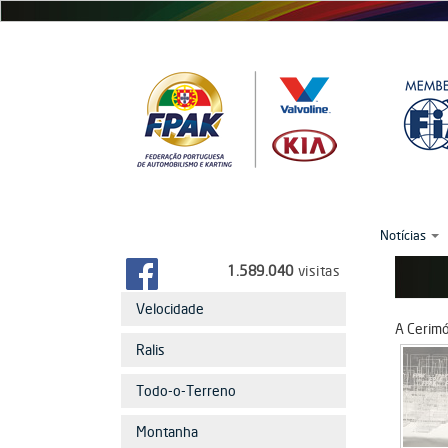
Passar
para
o
conteúdo
principal
Notícias
1.589.040
visitas
Velocidade
A Cerimó
Ralis
Todo-o-Terreno
Montanha